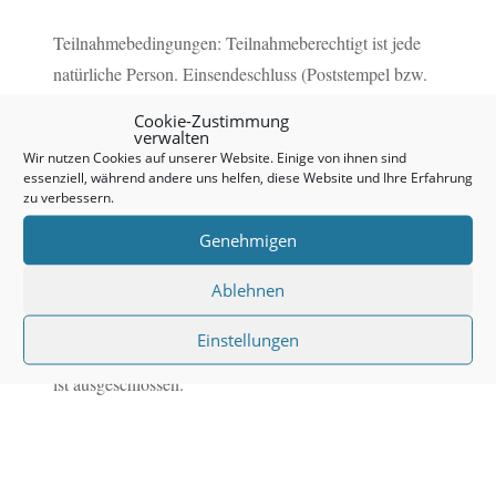
Teilnahmebedingungen: Teilnahmeberechtigt ist jede
natürliche Person. Einsendeschluss (Poststempel bzw.
Maildatum) ist der 22. Mai 2025. Die Auslosung findet
Cookie-Zustimmung
am Mittwoch, den 24. Mai 2025 im Antiquariat
verwalten
Wir nutzen Cookies auf unserer Website. Einige von ihnen sind
Osthoff statt. Die Gewinner:innen werden per E-Mail
essenziell, während andere uns helfen, diese Website und Ihre Erfahrung
oder Telefon benachrichtigt. Die Gutscheine werden
zu verbessern.
den Gewinnern per Post zugeschickt. Die
Genehmigen
personenbezogenen Daten werden nur für die Dauer
Ablehnen
des Gewinnspiels gespeichert und zu keinen anderen
Zwecken verwendet. Nach Auslosung der Gewinner
Einstellungen
werden die Einsendungen vernichtet. Der Rechtsweg
ist ausgeschlossen.